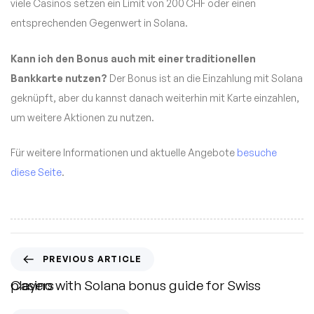
viele Casinos setzen ein Limit von 200 CHF oder einen
entsprechenden Gegenwert in Solana.
Kann ich den Bonus auch mit einer traditionellen
Bankkarte nutzen?
Der Bonus ist an die Einzahlung mit Solana
geknüpft, aber du kannst danach weiterhin mit Karte einzahlen,
um weitere Aktionen zu nutzen.
Für weitere Informationen und aktuelle Angebote
besuche
diese Seite
.
PREVIOUS ARTICLE
Casino with Solana bonus guide for Swiss players