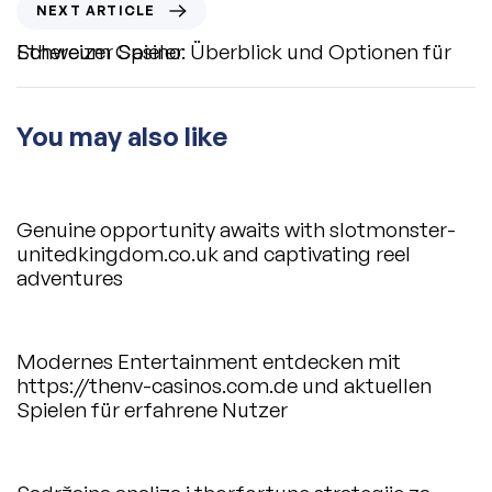
NEXT ARTICLE
Ethereum Casino: Überblick und Optionen für Schweizer Spieler
You may also like
8 hours ago
Uncategorized
Genuine opportunity awaits with slotmonster-
unitedkingdom.co.uk and captivating reel
adventures
8 hours ago
Uncategorized
Modernes Entertainment entdecken mit
https://thenv-casinos.com.de und aktuellen
Spielen für erfahrene Nutzer
8 hours ago
Uncategorized