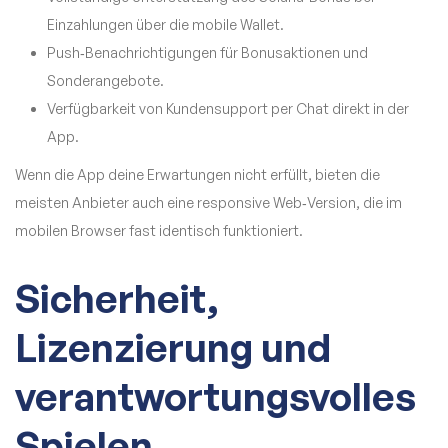
Einzahlungen über die mobile Wallet.
Push‑Benachrichtigungen für Bonusaktionen und
Sonderangebote.
Verfügbarkeit von Kundensupport per Chat direkt in der
App.
Wenn die App deine Erwartungen nicht erfüllt, bieten die
meisten Anbieter auch eine responsive Web‑Version, die im
mobilen Browser fast identisch funktioniert.
Sicherheit,
Lizenzierung und
verantwortungsvolles
Spielen