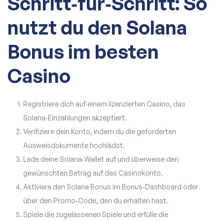
Schritt‑für‑Schritt: So
nutzt du den Solana
Bonus im besten
Casino
Registriere dich auf einem lizenzierten Casino, das
Solana‑Einzahlungen akzeptiert.
Verifiziere dein Konto, indem du die geforderten
Ausweisdokumente hochlädst.
Lade deine Solana‑Wallet auf und überweise den
gewünschten Betrag auf das Casinokonto.
Aktiviere den Solana Bonus im Bonus‑Dashboard oder
über den Promo‑Code, den du erhalten hast.
Spiele die zugelassenen Spiele und erfülle die