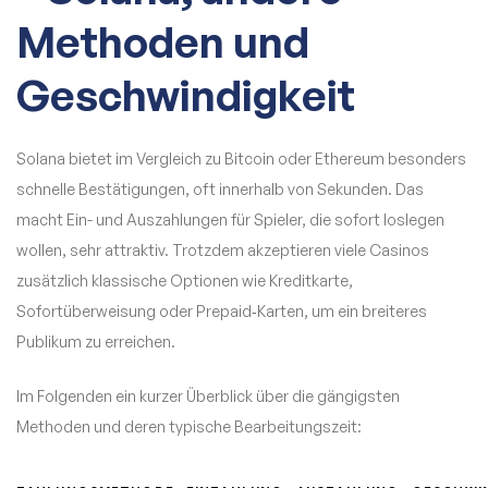
Methoden und
Geschwindigkeit
Solana bietet im Vergleich zu Bitcoin oder Ethereum besonders
schnelle Bestätigungen, oft innerhalb von Sekunden. Das
macht Ein- und Auszahlungen für Spieler, die sofort loslegen
wollen, sehr attraktiv. Trotzdem akzeptieren viele Casinos
zusätzlich klassische Optionen wie Kreditkarte,
Sofortüberweisung oder Prepaid‑Karten, um ein breiteres
Publikum zu erreichen.
Im Folgenden ein kurzer Überblick über die gängigsten
Methoden und deren typische Bearbeitungszeit: