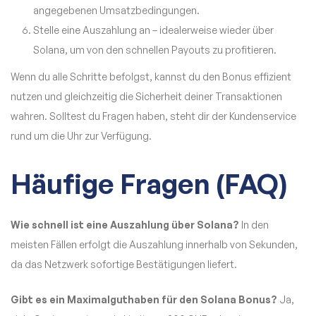
angegebenen Umsatzbedingungen.
Stelle eine Auszahlung an – idealerweise wieder über
Solana, um von den schnellen Payouts zu profitieren.
Wenn du alle Schritte befolgst, kannst du den Bonus effizient
nutzen und gleichzeitig die Sicherheit deiner Transaktionen
wahren. Solltest du Fragen haben, steht dir der Kundenservice
rund um die Uhr zur Verfügung.
Häufige Fragen (FAQ)
Wie schnell ist eine Auszahlung über Solana?
In den
meisten Fällen erfolgt die Auszahlung innerhalb von Sekunden,
da das Netzwerk sofortige Bestätigungen liefert.
Gibt es ein Maximalguthaben für den Solana Bonus?
Ja,