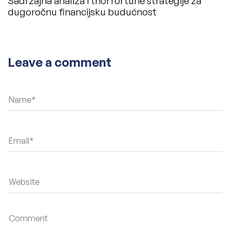
Sadržajna analiza i thorfortune strategije za
dugoročnu financijsku budućnost
Leave a comment