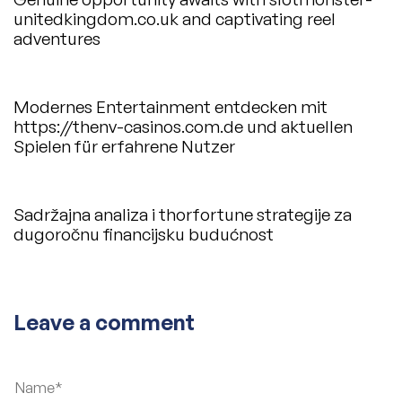
unitedkingdom.co.uk and captivating reel
adventures
4 hours ago
Uncategorized
Modernes Entertainment entdecken mit
https://thenv-casinos.com.de und aktuellen
Spielen für erfahrene Nutzer
5 hours ago
Uncategorized
Sadržajna analiza i thorfortune strategije za
dugoročnu financijsku budućnost
Leave a comment