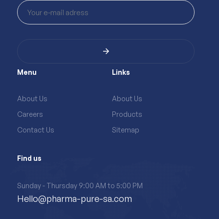
Menu
Links
About Us
About Us
Careers
Products
Contact Us
Sitemap
Find us
Sunday - Thursday 9:00 AM to 5:00 PM
Hello@pharma-pure-sa.com