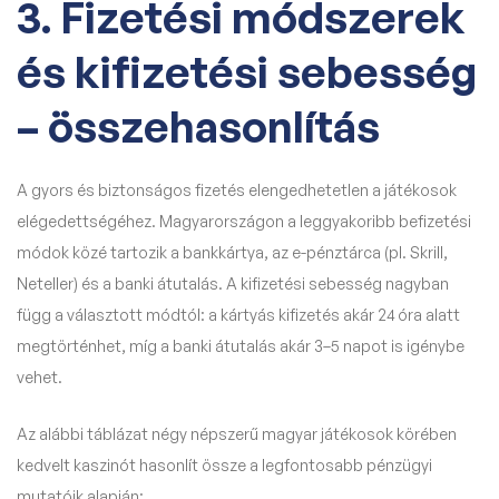
3. Fizetési módszerek
és kifizetési sebesség
– összehasonlítás
A gyors és biztonságos fizetés elengedhetetlen a játékosok
elégedettségéhez. Magyarországon a leggyakoribb befizetési
módok közé tartozik a bankkártya, az e-pénztárca (pl. Skrill,
Neteller) és a banki átutalás. A kifizetési sebesség nagyban
függ a választott módtól: a kártyás kifizetés akár 24 óra alatt
megtörténhet, míg a banki átutalás akár 3–5 napot is igénybe
vehet.
Az alábbi táblázat négy népszerű magyar játékosok körében
kedvelt kaszinót hasonlít össze a legfontosabb pénzügyi
mutatóik alapján: