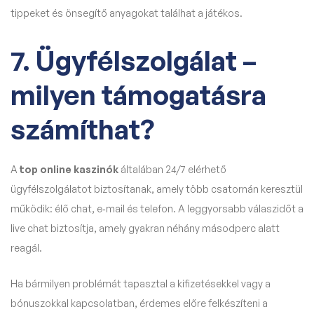
tippeket és önsegítő anyagokat találhat a játékos.
7. Ügyfélszolgálat –
milyen támogatásra
számíthat?
A
top online kaszinók
általában 24/7 elérhető
ügyfélszolgálatot biztosítanak, amely több csatornán keresztül
működik: élő chat, e‑mail és telefon. A leggyorsabb válaszidőt a
live chat biztosítja, amely gyakran néhány másodperc alatt
reagál.
Ha bármilyen problémát tapasztal a kifizetésekkel vagy a
bónuszokkal kapcsolatban, érdemes előre felkészíteni a