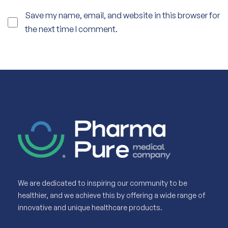
Save my name, email, and website in this browser for
the next time I comment.
We are dedicated to inspiring our community to be
healthier, and we achieve this by offering a wide range of
innovative and unique healthcare products.