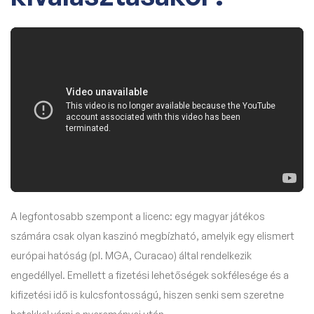
A legfontosabb szempont a licenc: egy magyar játékos
számára csak olyan kaszinó megbízható, amelyik egy elismert
európai hatóság (pl. MGA, Curacao) által rendelkezik
engedéllyel. Emellett a fizetési lehetőségek sokfélesége és a
kifizetési idő is kulcsfontosságú, hiszen senki sem szeretne