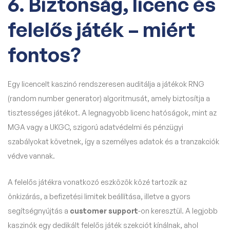
6. Biztonság, licenc és
felelős játék – miért
fontos?
Egy licencelt kaszinó rendszeresen auditálja a játékok RNG
(random number generator) algoritmusát, amely biztosítja a
tisztességes játékot. A legnagyobb licenc hatóságok, mint az
MGA vagy a UKGC, szigorú adatvédelmi és pénzügyi
szabályokat követnek, így a személyes adatok és a tranzakciók
védve vannak.
A felelős játékra vonatkozó eszközök közé tartozik az
önkizárás, a befizetési limitek beállítása, illetve a gyors
segítségnyújtás a
customer support
-on keresztül. A legjobb
kaszinók egy dedikált felelős játék szekciót kínálnak, ahol