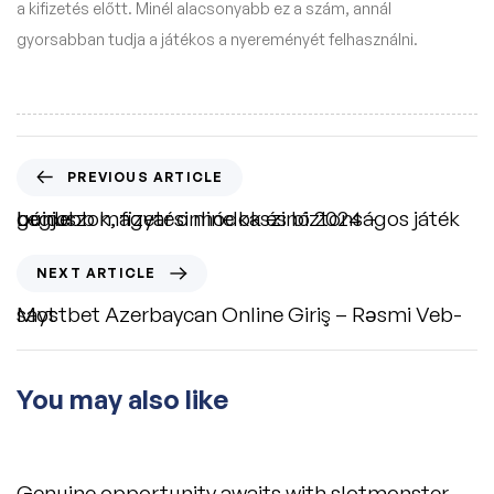
a kifizetés előtt. Minél alacsonyabb ez a szám, annál
gyorsabban tudja a játékos a nyereményét felhasználni.
PREVIOUS ARTICLE
Legjobb magyar online kaszinó 2024 – bónuszok, fizetési módok és biztonságos játék guide
NEXT ARTICLE
Mostbet Azerbaycan Online Giriş – Rəsmi Veb-sayt
You may also like
4 hours ago
Uncategorized
Genuine opportunity awaits with slotmonster-