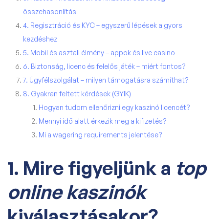
összehasonlítás
4. Regisztráció és KYC – egyszerű lépések a gyors
kezdéshez
5. Mobil és asztali élmény – appok és live casino
6. Biztonság, licenc és felelős játék – miért fontos?
7. Ügyfélszolgálat – milyen támogatásra számíthat?
8. Gyakran feltett kérdések (GYIK)
Hogyan tudom ellenőrizni egy kaszinó licencét?
Mennyi idő alatt érkezik meg a kifizetés?
Mi a wagering requirements jelentése?
1. Mire figyeljünk a
top
online kaszinók
kiválasztásakor?